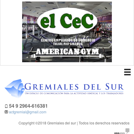
To
nav
54 9 2964-616381
actgremial@gmail.com
Copyright ©2018 Gremiales del sur | Todos los derechos reservados