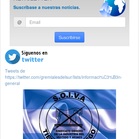
Suscríbase a nuestras noticias.
Ingresar
@
email
Suscribirse
Tweets de
https://twitter.com/gremialesdelsur/lists/informaci%C3%B3n-
general