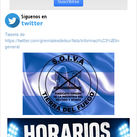
Suscribirse
Tweets de
https://twitter.com/gremialesdelsur/lists/informaci%C3%B3n-
general