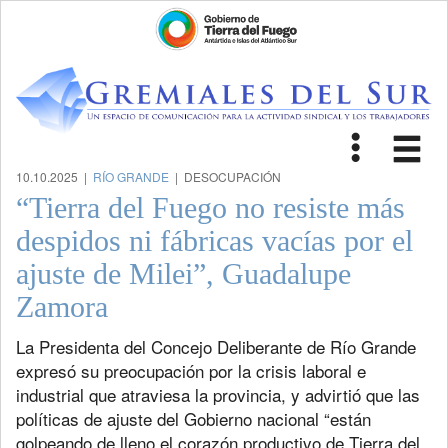
Toggle
Tog
navigat
nav
10.10.2025 |
RÍO GRANDE
| DESOCUPACIÓN
“Tierra del Fuego no resiste más
despidos ni fábricas vacías por el
ajuste de Milei”, Guadalupe
Zamora
La Presidenta del Concejo Deliberante de Río Grande
expresó su preocupación por la crisis laboral e
industrial que atraviesa la provincia, y advirtió que las
políticas de ajuste del Gobierno nacional “están
golpeando de lleno el corazón productivo de Tierra del