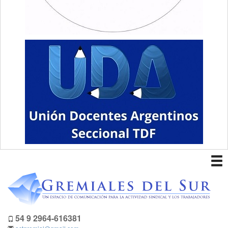
To
nav
54 9 2964-616381