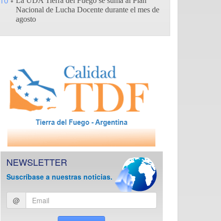
10
La UDA Tierra del Fuego se suma al Plan
Nacional de Lucha Docente durante el mes de
agosto
NEWSLETTER
Suscríbase a nuestras noticias.
Ingresar
@
email