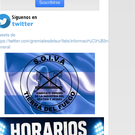
Suscribirse
weets de
tps://twitter.com/gremialesdelsur/lists/informaci%C3%B3n-
neral