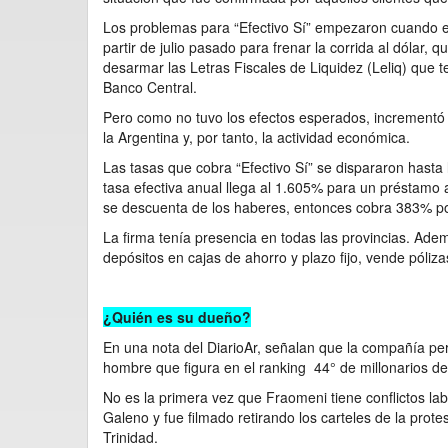
Los problemas para “Efectivo Sí” empezaron cuando el 
partir de julio pasado para frenar la corrida al dólar, 
desarmar las Letras Fiscales de Liquidez (Leliq) que t
Banco Central.
Pero como no tuvo los efectos esperados, incrementó 
la Argentina y, por tanto, la actividad económica.
Las tasas que cobra “Efectivo Sí” se dispararon hasta 
tasa efectiva anual llega al 1.605% para un préstamo 
se descuenta de los haberes, entonces cobra 383% po
La firma tenía presencia en todas las provincias. Ade
depósitos en cajas de ahorro y plazo fijo, vende póliz
¿Quién es su dueño?
En una nota del DiarioAr, señalan que la compañía pe
hombre que figura en el ranking 44° de millonarios de
No es la primera vez que Fraomeni tiene conflictos l
Galeno y fue filmado retirando los carteles de la prot
Trinidad.