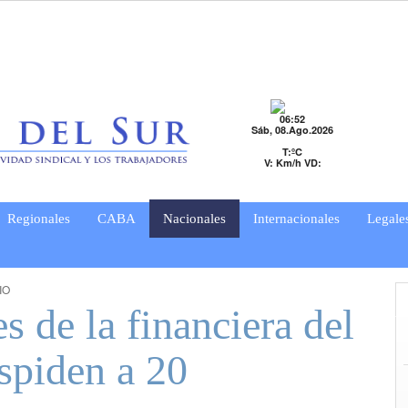
06:52
Sáb, 08.Ago.2026
T:ºC
V: Km/h VD:
Regionales
CABA
Nacionales
Internacionales
Legale
IO
s de la financiera del
spiden a 20