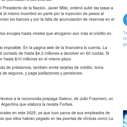
Presidente de la Nación, Javier Milei, ordenó subir las tasas a
qué él mismo incentivó en parte por la inyección de pesos al
enían los bancos y por la falta de acumulación de reservas en el
T
los encajes hasta niveles que ahogaron aún más el crédito en
ht
ge
lo imposible. En la página web de la financiera lo cuenta. La
al contado de hasta $4,3 millones a devolver en 60 cuotas. Si
r hasta $10 millones en el mismo plazo
más de préstamos, también emite tarjetas de crédito, toma
as de seguros, y paga jubilaciones y pensiones.
rtenece a la reconocida prepaga Galeno, de Julio Fraomeni, un
 Argentina que elabora la revista Forbes.
aborales en este 2025, ya que tuvo paros de sus empleados de
esta que ellos habían pegado en las puertas de clínicas como La