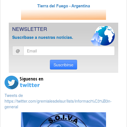
NEWSLETTER
Suscríbase a nuestras noticias.
Ingresar
@
email
Suscribirse
Tweets de
https://twitter.com/gremialesdelsur/lists/informaci%C3%B3n-
general