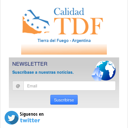
NEWSLETTER
Suscríbase a nuestras noticias.
Ingresar
@
email
Suscribirse