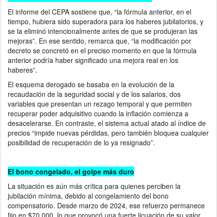
El informe del CEPA sostiene que, “la fórmula anterior, en el
tiempo, hubiera sido superadora para los haberes jubilatorios, y
se la eliminó intencionalmente antes de que se produjeran las
mejoras”. En ese sentido, remarca que, “la modificación por
decreto se concretó en el preciso momento en que la fórmula
anterior podría haber significado una mejora real en los
haberes”.
El esquema derogado se basaba en la evolución de la
recaudación de la seguridad social y de los salarios, dos
variables que presentan un rezago temporal y que permiten
recuperar poder adquisitivo cuando la inflación comienza a
desacelerarse. En contraste, el sistema actual atado al índice de
precios “impide nuevas pérdidas, pero también bloquea cualquier
posibilidad de recuperación de lo ya resignado”.
El bono congelado, el golpe más duro
La situación es aún más crítica para quienes perciben la
jubilación mínima, debido al congelamiento del bono
compensatorio. Desde marzo de 2024, ese refuerzo permanece
fijo en $70.000, lo que provocó una fuerte licuación de su valor