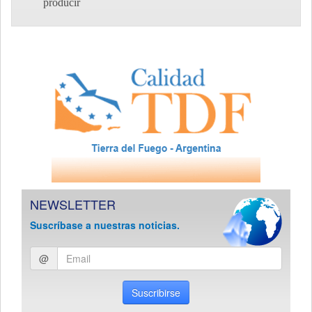
producir
NEWSLETTER
Suscríbase a nuestras noticias.
Ingresar
@
email
Suscribirse