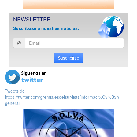
NEWSLETTER
Suscríbase a nuestras noticias.
Ingresar
@
email
Suscribirse
Tweets de
https://twitter.com/gremialesdelsur/lists/informaci%C3%B3n-
general