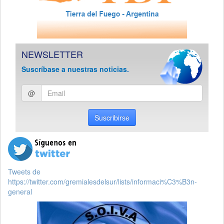
NEWSLETTER
Suscríbase a nuestras noticias.
Ingresar
@
email
Suscribirse
Tweets de
https://twitter.com/gremialesdelsur/lists/informaci%C3%B3n-
general