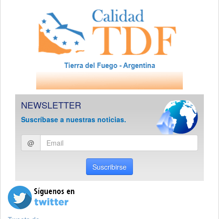
NEWSLETTER
Suscríbase a nuestras noticias.
Ingresar
@
email
Suscribirse