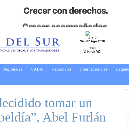
21:10
Vie, 07.Ago.2026
T:ºC
V: Km/h VD:
Regionales
CABA
Nacionales
Internacionales
Legale
ecidido tomar un
ebeldía”, Abel Furlán