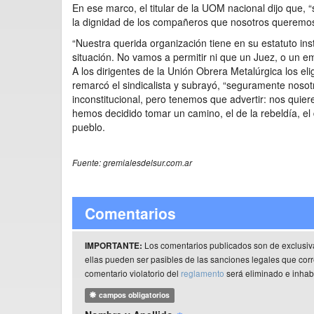
En ese marco, el titular de la UOM nacional dijo que, 
la dignidad de los compañeros que nosotros queremos 
“Nuestra querida organización tiene en su estatuto in
situación. No vamos a permitir ni que un Juez, o un e
A los dirigentes de la Unión Obrera Metalúrgica los el
remarcó el sindicalista y subrayó, “seguramente noso
inconstitucional, pero tenemos que advertir: nos quie
hemos decidido tomar un camino, el de la rebeldía, el
pueblo.
Fuente: gremialesdelsur.com.ar
Comentarios
Los comentarios publicados son de exclusiv
IMPORTANTE:
ellas pueden ser pasibles de las sanciones legales que co
comentario violatorio del
reglamento
será eliminado e inhabi
campos obligatorios