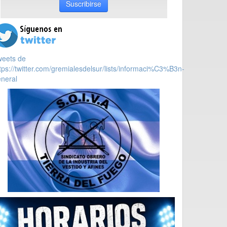
Suscribirse
weets de
tps://twitter.com/gremialesdelsur/lists/informaci%C3%B3n-
neral