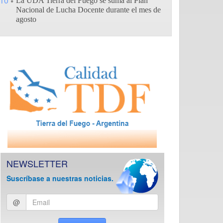
10
La UDA Tierra del Fuego se suma al Plan
Nacional de Lucha Docente durante el mes de
agosto
NEWSLETTER
Suscríbase a nuestras noticias.
Ingresar
@
email