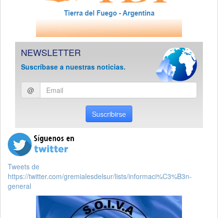
NEWSLETTER
Suscríbase a nuestras noticias.
Ingresar
@
email
Suscribirse
Tweets de
https://twitter.com/gremialesdelsur/lists/informaci%C3%B3n-
general