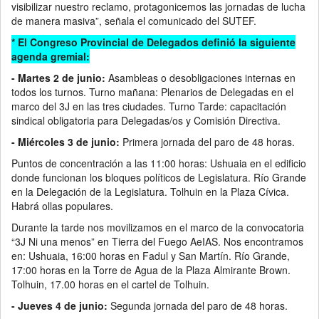
visibilizar nuestro reclamo, protagonicemos las jornadas de lucha
de manera masiva”, señala el comunicado del SUTEF.
* El Congreso Provincial de Delegados definió la siguiente
agenda gremial:
- Martes 2 de junio:
Asambleas o desobligaciones internas en
todos los turnos. Turno mañana: Plenarios de Delegadas en el
marco del 3J en las tres ciudades. Turno Tarde: capacitación
sindical obligatoria para Delegadas/os y Comisión Directiva.
- Miércoles 3 de junio:
Primera jornada del paro de 48 horas.
Puntos de concentración a las 11:00 horas: Ushuaia en el edificio
donde funcionan los bloques políticos de Legislatura. Río Grande
en la Delegación de la Legislatura. Tolhuin en la Plaza Cívica.
Habrá ollas populares.
Durante la tarde nos movilizamos en el marco de la convocatoria
“3J Ni una menos” en Tierra del Fuego AeIAS. Nos encontramos
en: Ushuaia, 16:00 horas en Fadul y San Martín. Río Grande,
17:00 horas en la Torre de Agua de la Plaza Almirante Brown.
Tolhuin, 17.00 horas en el cartel de Tolhuin.
- Jueves 4 de junio:
Segunda jornada del paro de 48 horas.