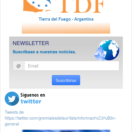
NEWSLETTER
Suscríbase a nuestras noticias.
Ingresar
@
email
Suscribirse
Tweets de
https://twitter.com/gremialesdelsur/lists/informaci%C3%B3n-
general