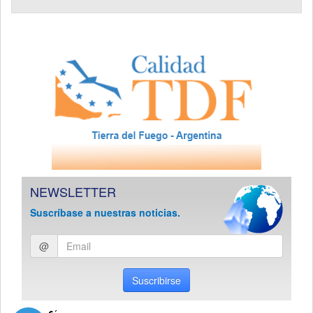
NEWSLETTER
Suscríbase a nuestras noticias.
Ingresar
@
email
Suscribirse