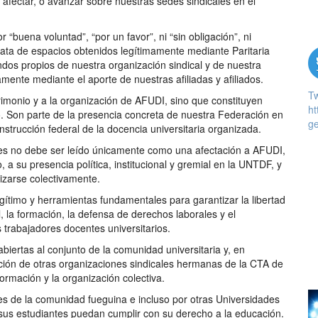
 afectar, o avanzar sobre nuestras sedes sindicales en el
uena voluntad”, “por un favor”, ni “sin obligación”, ni
 trata de espacios obtenidos legítimamente mediante Paritaria
ndos propios de nuestra organización sindical y de nuestra
nte mediante el aporte de nuestras afiliadas y afiliados.
T
trimonio y a la organización de AFUDI, sino que constituyen
ht
. Son parte de la presencia concreta de nuestra Federación en
ge
nstrucción federal de la docencia universitaria organizada.
edes no debe ser leído únicamente como una afectación a AFUDI,
 a su presencia política, institucional y gremial en la UNTDF, y
nizarse colectivamente.
egítimo y herramientas fundamentales para garantizar la libertad
al, la formación, la defensa de derechos laborales y el
s trabajadores docentes universitarios.
iertas al conjunto de la comunidad universitaria y, en
ción de otras organizaciones sindicales hermanas de la CTA de
 formación y la organización colectiva.
es de la comunidad fueguina e incluso por otras Universidades
e sus estudiantes puedan cumplir con su derecho a la educación.