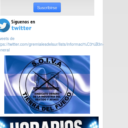
Suscribirse
weets de
tps://twitter.com/gremialesdelsur/lists/informaci%C3%B3n-
neral