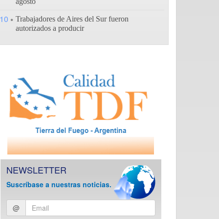
agosto
10
Trabajadores de Aires del Sur fueron
autorizados a producir
NEWSLETTER
Suscríbase a nuestras noticias.
Ingresar
@
email