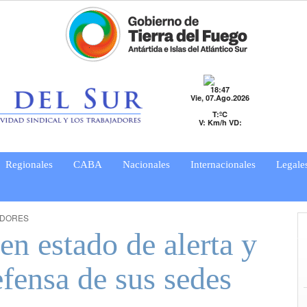
18:47
Vie, 07.Ago.2026
T:ºC
V: Km/h VD:
Regionales
CABA
Nacionales
Internacionales
Legale
ADORES
n estado de alerta y
fensa de sus sedes