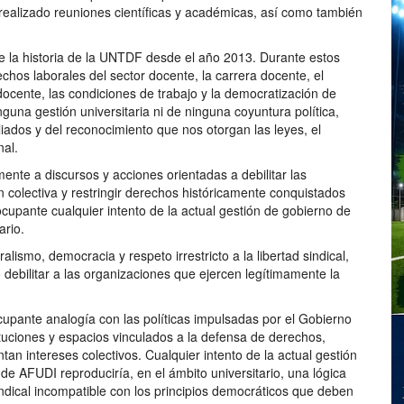
realizado reuniones científicas y académicas, así como también
e la historia de la UNTDF desde el año 2013. Durante estos
chos laborales del sector docente, la carrera docente, el
 docente, las condiciones de trabajo y la democratización de
nguna gestión universitaria ni de ninguna coyuntura política,
iliados y del reconocimiento que nos otorgan las leyes, el
nal.
ente a discursos y acciones orientadas a debilitar las
n colectiva y restringir derechos históricamente conquistados
eocupante cualquier intento de la actual gestión de gobierno de
ario.
ismo, democracia y respeto irrestricto a la libertad sindical,
 debilitar a las organizaciones que ejercen legítimamente la
cupante analogía con las políticas impulsadas por el Gobierno
tuciones y espacios vinculados a la defensa de derechos,
tan intereses colectivos. Cualquier intento de la actual gestión
 AFUDI reproduciría, en el ámbito universitario, una lógica
indical incompatible con los principios democráticos que deben