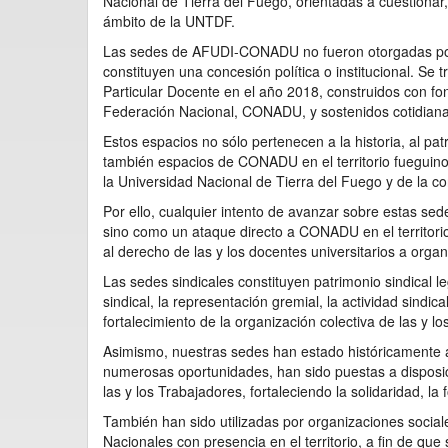
Nacional de Tierra del Fuego, orientadas a cuestionar,
ámbito de la UNTDF.
Las sedes de AFUDI-CONADU no fueron otorgadas por “b
constituyen una concesión política o institucional. Se
Particular Docente en el año 2018, construidos con fo
Federación Nacional, CONADU, y sostenidos cotidianame
Estos espacios no sólo pertenecen a la historia, al pa
también espacios de CONADU en el territorio fueguino
la Universidad Nacional de Tierra del Fuego y de la co
Por ello, cualquier intento de avanzar sobre estas s
sino como un ataque directo a CONADU en el territorio,
al derecho de las y los docentes universitarios a orga
Las sedes sindicales constituyen patrimonio sindical l
sindical, la representación gremial, la actividad sindic
fortalecimiento de la organización colectiva de las y lo
Asimismo, nuestras sedes han estado históricamente ab
numerosas oportunidades, han sido puestas a disposi
las y los Trabajadores, fortaleciendo la solidaridad, la
También han sido utilizadas por organizaciones social
Nacionales con presencia en el territorio, a fin de qu