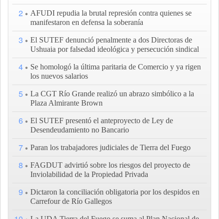
2
AFUDI repudia la brutal represión contra quienes se
manifestaron en defensa la soberanía
3
El SUTEF denunció penalmente a dos Directoras de
Ushuaia por falsedad ideológica y persecución sindical
4
Se homologó la última paritaria de Comercio y ya rigen
los nuevos salarios
5
La CGT Río Grande realizó un abrazo simbólico a la
Plaza Almirante Brown
6
El SUTEF presentó el anteproyecto de Ley de
Desendeudamiento no Bancario
7
Paran los trabajadores judiciales de Tierra del Fuego
8
FAGDUT advirtió sobre los riesgos del proyecto de
Inviolabilidad de la Propiedad Privada
9
Dictaron la conciliación obligatoria por los despidos en
Carrefour de Río Gallegos
10
La UDA Tierra del Fuego se suma al Plan Nacional de