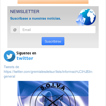
NEWSLETTER
Suscríbase a nuestras noticias.
Ingresar
@
email
Suscribirse
Tweets de
https://twitter.com/gremialesdelsur/lists/informaci%C3%B3n-
general