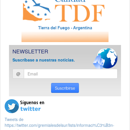
NEWSLETTER
Suscríbase a nuestras noticias.
Ingresar
@
email
Suscribirse
Tweets de
https://twitter.com/gremialesdelsur/lists/informaci%C3%B3n-