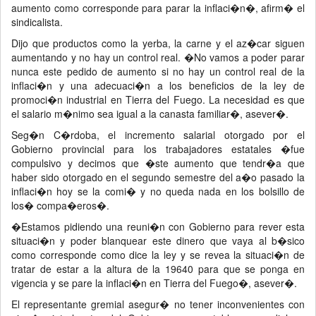
aumento como corresponde para parar la inflaci�n�, afirm� el
sindicalista.
Dijo que productos como la yerba, la carne y el az�car siguen
aumentando y no hay un control real. �No vamos a poder parar
nunca este pedido de aumento si no hay un control real de la
inflaci�n y una adecuaci�n a los beneficios de la ley de
promoci�n industrial en Tierra del Fuego. La necesidad es que
el salario m�nimo sea igual a la canasta familiar�, asever�.
Seg�n C�rdoba, el incremento salarial otorgado por el
Gobierno provincial para los trabajadores estatales �fue
compulsivo y decimos que �ste aumento que tendr�a que
haber sido otorgado en el segundo semestre del a�o pasado la
inflaci�n hoy se la comi� y no queda nada en los bolsillo de
los� compa�eros�.
�Estamos pidiendo una reuni�n con Gobierno para rever esta
situaci�n y poder blanquear este dinero que vaya al b�sico
como corresponde como dice la ley y se revea la situaci�n de
tratar de estar a la altura de la 19640 para que se ponga en
vigencia y se pare la inflaci�n en Tierra del Fuego�, asever�.
El representante gremial asegur� no tener inconvenientes con