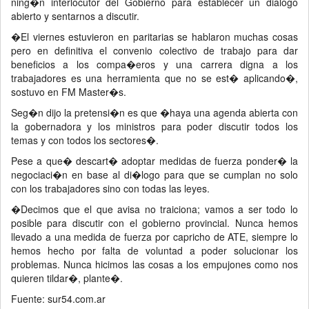
ning�n interlocutor del Gobierno para establecer un dialogo
abierto y sentarnos a discutir.
�El viernes estuvieron en paritarias se hablaron muchas cosas
pero en definitiva el convenio colectivo de trabajo para dar
beneficios a los compa�eros y una carrera digna a los
trabajadores es una herramienta que no se est� aplicando�,
sostuvo en FM Master�s.
Seg�n dijo la pretensi�n es que �haya una agenda abierta con
la gobernadora y los ministros para poder discutir todos los
temas y con todos los sectores�.
Pese a que� descart� adoptar medidas de fuerza ponder� la
negociaci�n en base al di�logo para que se cumplan no solo
con los trabajadores sino con todas las leyes.
�Decimos que el que avisa no traiciona; vamos a ser todo lo
posible para discutir con el gobierno provincial. Nunca hemos
llevado a una medida de fuerza por capricho de ATE, siempre lo
hemos hecho por falta de voluntad a poder solucionar los
problemas. Nunca hicimos las cosas a los empujones como nos
quieren tildar�, plante�.
Fuente: sur54.com.ar