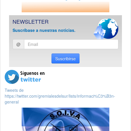
NEWSLETTER
Suscríbase a nuestras noticias.
Ingresar
@
email
Suscribirse
Tweets de
https://twitter.com/gremialesdelsur/lists/informaci%C3%B3n-
general