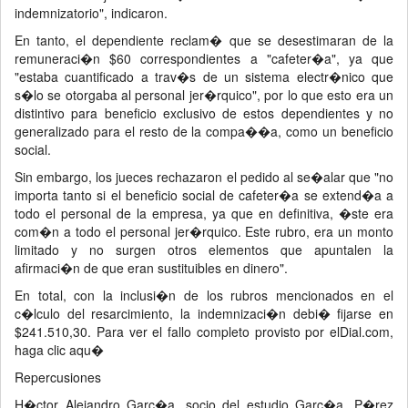
indemnizatorio", indicaron.
En tanto, el dependiente reclam� que se desestimaran de la
remuneraci�n $60 correspondientes a "cafeter�a", ya que
"estaba cuantificado a trav�s de un sistema electr�nico que
s�lo se otorgaba al personal jer�rquico", por lo que esto era un
distintivo para beneficio exclusivo de estos dependientes y no
generalizado para el resto de la compa��a, como un beneficio
social.
Sin embargo, los jueces rechazaron el pedido al se�alar que "no
importa tanto si el beneficio social de cafeter�a se extend�a a
todo el personal de la empresa, ya que en definitiva, �ste era
com�n a todo el personal jer�rquico. Este rubro, era un monto
limitado y no surgen otros elementos que apuntalen la
afirmaci�n de que eran sustituibles en dinero".
En total, con la inclusi�n de los rubros mencionados en el
c�lculo del resarcimiento, la indemnizaci�n debi� fijarse en
$241.510,30. Para ver el fallo completo provisto por elDial.com,
haga clic aqu�
Repercusiones
H�ctor Alejandro Garc�a, socio del estudio Garc�a, P�rez