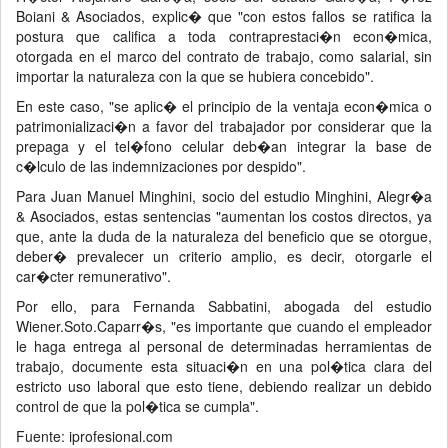
Boiani & Asociados, explic� que "con estos fallos se ratifica la
postura que califica a toda contraprestaci�n econ�mica,
otorgada en el marco del contrato de trabajo, como salarial, sin
importar la naturaleza con la que se hubiera concebido".
En este caso, "se aplic� el principio de la ventaja econ�mica o
patrimonializaci�n a favor del trabajador por considerar que la
prepaga y el tel�fono celular deb�an integrar la base de
c�lculo de las indemnizaciones por despido".
Para Juan Manuel Minghini, socio del estudio Minghini, Alegr�a
& Asociados, estas sentencias "aumentan los costos directos, ya
que, ante la duda de la naturaleza del beneficio que se otorgue,
deber� prevalecer un criterio amplio, es decir, otorgarle el
car�cter remunerativo".
Por ello, para Fernanda Sabbatini, abogada del estudio
Wiener.Soto.Caparr�s, "es importante que cuando el empleador
le haga entrega al personal de determinadas herramientas de
trabajo, documente esta situaci�n en una pol�tica clara del
estricto uso laboral que esto tiene, debiendo realizar un debido
control de que la pol�tica se cumpla".
Fuente: iprofesional.com