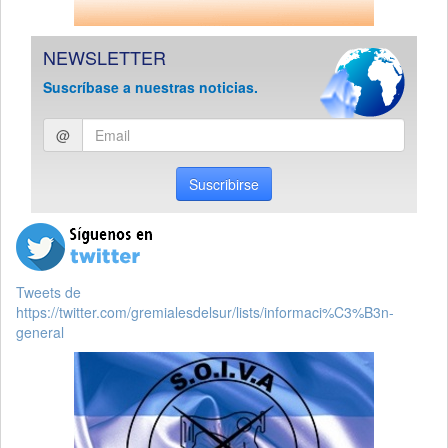
NEWSLETTER
Suscríbase a nuestras noticias.
Ingresar
@
email
Suscribirse
Tweets de
https://twitter.com/gremialesdelsur/lists/informaci%C3%B3n-
general