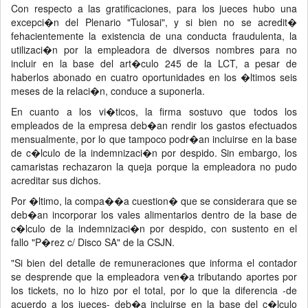
Con respecto a las gratificaciones, para los jueces hubo una
excepci�n del Plenario "Tulosai", y si bien no se acredit�
fehacientemente la existencia de una conducta fraudulenta, la
utilizaci�n por la empleadora de diversos nombres para no
incluir en la base del art�culo 245 de la LCT, a pesar de
haberlos abonado en cuatro oportunidades en los �ltimos seis
meses de la relaci�n, conduce a suponerla.
En cuanto a los vi�ticos, la firma sostuvo que todos los
empleados de la empresa deb�an rendir los gastos efectuados
mensualmente, por lo que tampoco podr�an incluirse en la base
de c�lculo de la indemnizaci�n por despido. Sin embargo, los
camaristas rechazaron la queja porque la empleadora no pudo
acreditar sus dichos.
Por �ltimo, la compa��a cuestion� que se considerara que se
deb�an incorporar los vales alimentarios dentro de la base de
c�lculo de la indemnizaci�n por despido, con sustento en el
fallo "P�rez c/ Disco SA" de la CSJN.
"Si bien del detalle de remuneraciones que informa el contador
se desprende que la empleadora ven�a tributando aportes por
los tickets, no lo hizo por el total, por lo que la diferencia -de
acuerdo a los jueces- deb�a incluirse en la base del c�lculo