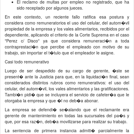
El reclamo de multas por empleo no registrado, que ha
sido receptado por algunos jueces.
En este contexto, un reciente fallo ratifica esa postura y
considera como remuneratorios el uso del celular, del autom�vil
propiedad de la empresa y los vales alimentarios, recibidos por el
dependiente, aplicando el criterio de la Corte Suprema en el caso
"Perez c/ Disco" ya que considera remuneraci�n a toda
contraprestaci�n que percibe el empleado con motivo de su
trabajo, sin importar el t�tulo que el empleador le asigne.
Casi todo remunerativo
Luego de ser despedido de su cargo de gerente, �ste se
present� ante la Justicia para que, en la liquidaci�n final, sean
considerados distintos rubros como remunerativos: el uso del
celular, del autom�vil, los vales alimentarios y las gratificaciones.
Tambi�n pidi� que se incluyera el servicio de cafeter�a que le
otorgaba la empresa y que �l no deb�a abonar.
La empresa se defendi� se�alando que el reclamante era
gerente de mantenimiento en todas las sucursales del pa�s y
que, por esa raz�n, deb�a movilizarse para realizar su trabajo.
La sentencia de primera instancia admiti� parcialmente la