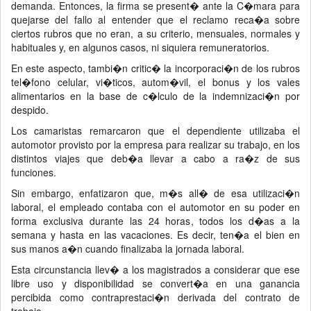
demanda. Entonces, la firma se present� ante la C�mara para
quejarse del fallo al entender que el reclamo reca�a sobre
ciertos rubros que no eran, a su criterio, mensuales, normales y
habituales y, en algunos casos, ni siquiera remuneratorios.
En este aspecto, tambi�n critic� la incorporaci�n de los rubros
tel�fono celular, vi�ticos, autom�vil, el bonus y los vales
alimentarios en la base de c�lculo de la indemnizaci�n por
despido.
Los camaristas remarcaron que el dependiente utilizaba el
automotor provisto por la empresa para realizar su trabajo, en los
distintos viajes que deb�a llevar a cabo a ra�z de sus
funciones.
Sin embargo, enfatizaron que, m�s all� de esa utilizaci�n
laboral, el empleado contaba con el automotor en su poder en
forma exclusiva durante las 24 horas, todos los d�as a la
semana y hasta en las vacaciones. Es decir, ten�a el bien en
sus manos a�n cuando finalizaba la jornada laboral.
Esta circunstancia llev� a los magistrados a considerar que ese
libre uso y disponibilidad se convert�a en una ganancia
percibida como contraprestaci�n derivada del contrato de