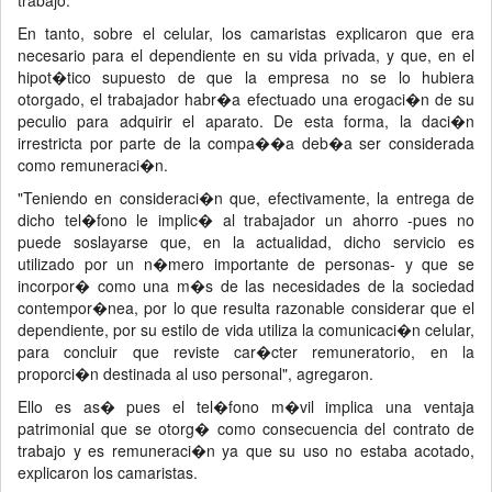
trabajo.
En tanto, sobre el celular, los camaristas explicaron que era
necesario para el dependiente en su vida privada, y que, en el
hipot�tico supuesto de que la empresa no se lo hubiera
otorgado, el trabajador habr�a efectuado una erogaci�n de su
peculio para adquirir el aparato. De esta forma, la daci�n
irrestricta por parte de la compa��a deb�a ser considerada
como remuneraci�n.
"Teniendo en consideraci�n que, efectivamente, la entrega de
dicho tel�fono le implic� al trabajador un ahorro -pues no
puede soslayarse que, en la actualidad, dicho servicio es
utilizado por un n�mero importante de personas- y que se
incorpor� como una m�s de las necesidades de la sociedad
contempor�nea, por lo que resulta razonable considerar que el
dependiente, por su estilo de vida utiliza la comunicaci�n celular,
para concluir que reviste car�cter remuneratorio, en la
proporci�n destinada al uso personal", agregaron.
Ello es as� pues el tel�fono m�vil implica una ventaja
patrimonial que se otorg� como consecuencia del contrato de
trabajo y es remuneraci�n ya que su uso no estaba acotado,
explicaron los camaristas.