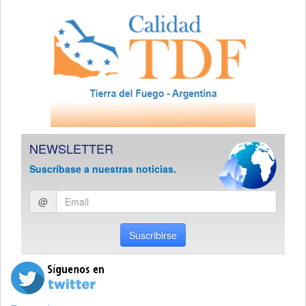
NEWSLETTER
Suscríbase a nuestras noticias.
Ingresar
@
email
Suscribirse