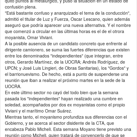
quitó puntos al metalúrgico, y puso la situación en un estado de
confusión plena.
"Está bastante confuso y anarquizado el tema de la conducción",
admitió el titular de Luz y Fuerza, Oscar Lescano, quien además
aseguró que podría aparecer una nueva alternativa. Y el nombre
que comenzó a circular en las últimas horas es el de el otrora
moyanista, Omar Viviani.
A la posible ausencia de un candidato concreto que enfrente al
dirigente camionero, se suma las fuertes diferencias que existen
entre los denominados "independientes" (que integran, entre
otros, Gerardo Martínez, de la UOCRA; Andrés Rodríguez, de
UPCN; y José Luis Lingieri, de Obras Sanitarias), los "Gordos" y
el barrionuevismo. De hecho, está a punto de suspenderse una
reunión que iban a realizar el próximo martes en la sede de la
UOCRA.
En este último sector no cayó del todo bien que la semana
pasada los "independientes" hayan realizado una cumbre en
soledad, acompañados por dos ex moyanistas como el propio
Viviani y el marítimo Omar Suárez.
Mientras tanto, el moyanismo profundiza sus diferencias con el
Gobierno, y se acerca al sector disidente de la CTA, que
encabeza Pablo Micheli. Esta semana Moyano tiene previsto una
reunión como Micheli, quien tratará de convencerlo de que se