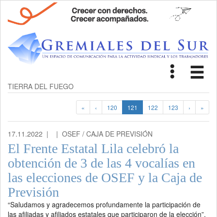
Toggle
Tog
navigat
nav
TIERRA DEL FUEGO
«
‹
120
121
122
123
›
»
17.11.2022 |
| OSEF / CAJA DE PREVISIÓN
El Frente Estatal Lila celebró la
obtención de 3 de las 4 vocalías en
las elecciones de OSEF y la Caja de
Previsión
“Saludamos y agradecemos profundamente la participación de
las afiliadas y afiliados estatales que participaron de la elección”,