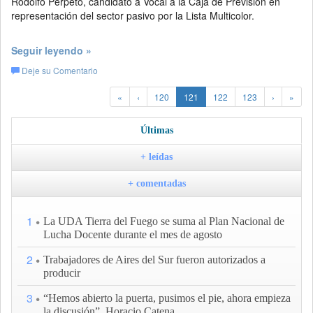
Rodolfo Perpeto, candidato a Vocal a la Caja de Previsión en
representación del sector pasivo por la Lista Multicolor.
Seguir leyendo »
Deje su Comentario
«
‹
120
121
122
123
›
»
Últimas
+ leídas
+ comentadas
1
La UDA Tierra del Fuego se suma al Plan Nacional de
Lucha Docente durante el mes de agosto
2
Trabajadores de Aires del Sur fueron autorizados a
producir
3
“Hemos abierto la puerta, pusimos el pie, ahora empieza
la discusión”, Horacio Catena