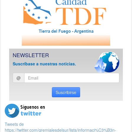
NEWSLETTER
Suscríbase a nuestras noticias.
Ingresar
@
email
Suscribirse
Tweets de
https://twitter.com/gremialesdelsur/lists/informaci%C3%B3n-