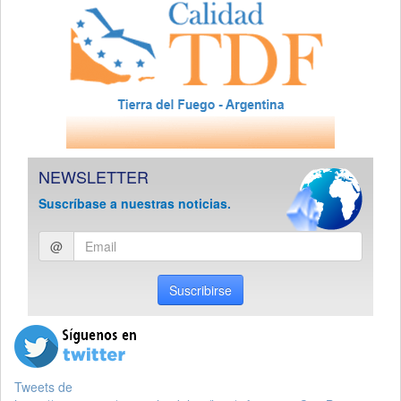
NEWSLETTER
Suscríbase a nuestras noticias.
Ingresar
@
email
Suscribirse
Tweets de