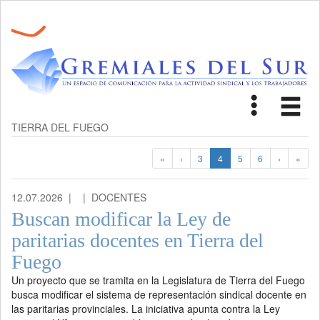
Toggle
Tog
navigat
nav
TIERRA DEL FUEGO
«
‹
3
4
5
6
›
»
12.07.2026 |
| DOCENTES
Buscan modificar la Ley de
paritarias docentes en Tierra del
Fuego
Un proyecto que se tramita en la Legislatura de Tierra del Fuego
busca modificar el sistema de representación sindical docente en
las paritarias provinciales. La iniciativa apunta contra la Ley