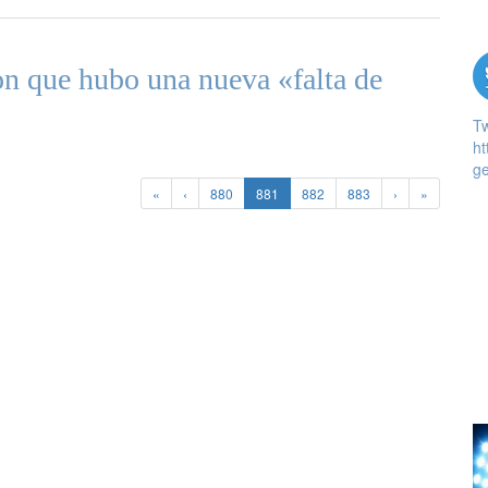
n que hubo una nueva «falta de
T
ht
ge
«
‹
880
881
882
883
›
»