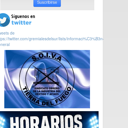
Suscribirse
weets de
tps://twitter.com/gremialesdelsur/lists/informaci%C3%B3n-
neral