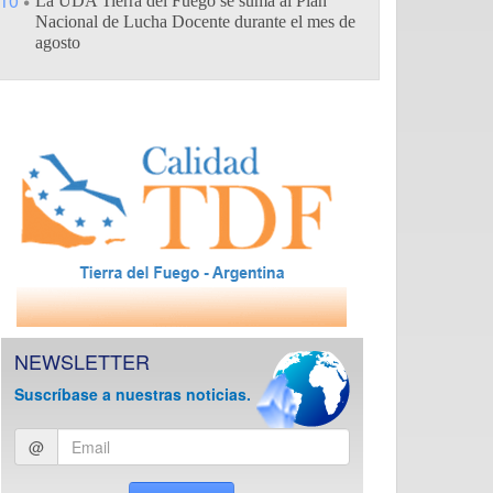
10
La UDA Tierra del Fuego se suma al Plan
Nacional de Lucha Docente durante el mes de
agosto
NEWSLETTER
Suscríbase a nuestras noticias.
Ingresar
@
email