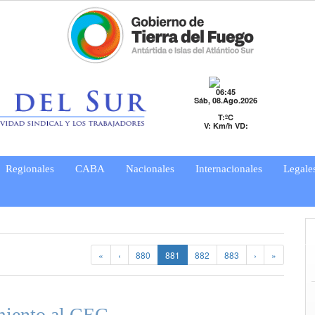
06:45
Sáb, 08.Ago.2026
T:ºC
V: Km/h VD:
Regionales
CABA
Nacionales
Internacionales
Legale
«
‹
880
881
882
883
›
»
iento al CEC