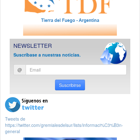
NEWSLETTER
Suscríbase a nuestras noticias.
Ingresar
@
email
Suscribirse
Tweets de
https://twitter.com/gremialesdelsur/lists/informaci%C3%B3n-
general