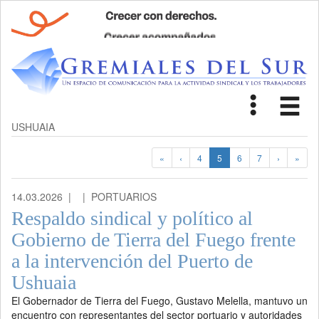
Toggle
Tog
navigat
nav
USHUAIA
«
‹
4
5
6
7
›
»
14.03.2026 |
| PORTUARIOS
Respaldo sindical y político al
Gobierno de Tierra del Fuego frente
a la intervención del Puerto de
Ushuaia
El Gobernador de Tierra del Fuego, Gustavo Melella, mantuvo un
encuentro con representantes del sector portuario y autoridades