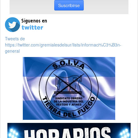
Suscribirse
Tweets de
https://twitter.com/gremialesdelsur/lists/informaci%C3%B3n-
general