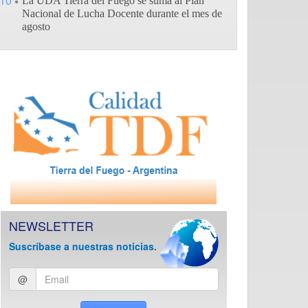
10
La UDA Tierra del Fuego se suma al Plan
Nacional de Lucha Docente durante el mes de
agosto
NEWSLETTER
Suscríbase a nuestras noticias.
Ingresar
@
email