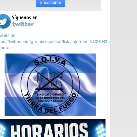
Suscribirse
weets de
tps://twitter.com/gremialesdelsur/lists/informaci%C3%B3n-
neral