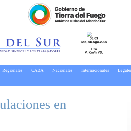
08:03
Sáb, 08.Ago.2026
T:ºC
V: Km/h VD:
Regionales
CABA
Nacionales
Internacionales
Legale
ulaciones en