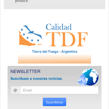
producir
NEWSLETTER
Suscríbase a nuestras noticias.
Ingresar
@
email
Suscribirse