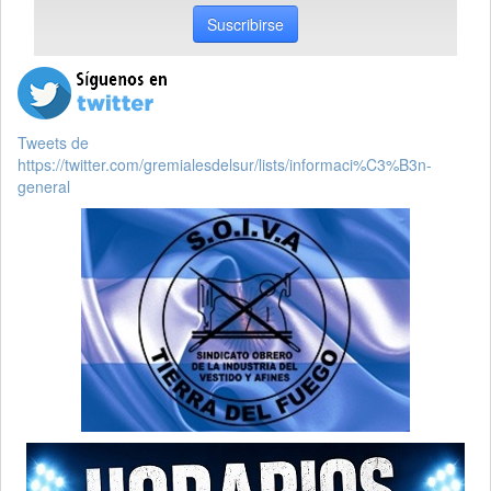
Suscribirse
Tweets de
https://twitter.com/gremialesdelsur/lists/informaci%C3%B3n-
general