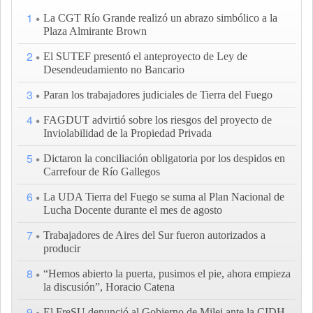
1
La CGT Río Grande realizó un abrazo simbólico a la
Plaza Almirante Brown
2
El SUTEF presentó el anteproyecto de Ley de
Desendeudamiento no Bancario
3
Paran los trabajadores judiciales de Tierra del Fuego
4
FAGDUT advirtió sobre los riesgos del proyecto de
Inviolabilidad de la Propiedad Privada
5
Dictaron la conciliación obligatoria por los despidos en
Carrefour de Río Gallegos
6
La UDA Tierra del Fuego se suma al Plan Nacional de
Lucha Docente durante el mes de agosto
7
Trabajadores de Aires del Sur fueron autorizados a
producir
8
“Hemos abierto la puerta, pusimos el pie, ahora empieza
la discusión”, Horacio Catena
9
El FreSU denunció al Gobierno de Milei ante la CIDH