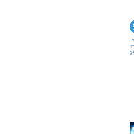
T
ht
ge