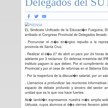
Delegados del S
EL Sindicato Unificado de la Educaci�n Fueguina, SU
arribado el Congreso Provincial de Delegados llevado
- Pronunciar el m�s en�rgico repudio a la represi
provincia de Santa Cruz.
- Realizar el d�a 27 de abril un paro por 24 horas d
adelante por 3 reclamos: En defensa irrestricta del 
instituto paguen lo que deben. Por el cumplimiento
Provincial y por el cese de reformas en el Sistema Ed
- Por la reapertura de la discusi�n salarial, por un sal
- Llamamos a profundizar las reuniones informativas
espacio de debate profundo y sincero del sector a
unidad que es lo que nos hace fuertes.
As� tambi�n expresamos nuestra m�s amplia solidar
Ushuaia, cuyos alumnos el d�a viernes llevaron ad