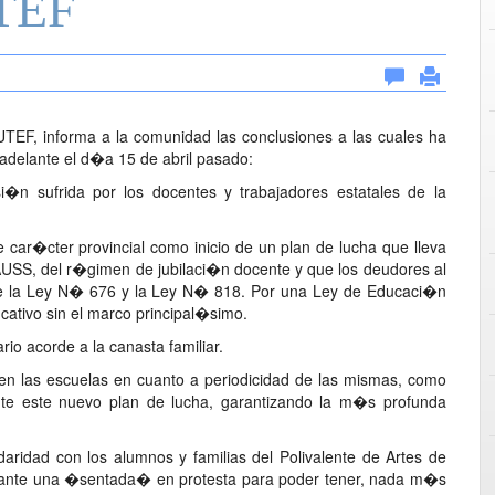
UTEF
TEF, informa a la comunidad las conclusiones a las cuales ha
 adelante el d�a 15 de abril pasado:
�n sufrida por los docentes y trabajadores estatales de la
e car�cter provincial como inicio de un plan de lucha que lleva
IPAUSS, del r�gimen de jubilaci�n docente y que los deudores al
 de la Ley N� 676 y la Ley N� 818. Por una Ley de Educaci�n
ucativo sin el marco principal�simo.
ario acorde a la canasta familiar.
 en las escuelas en cuanto a periodicidad de las mismas, como
nte este nuevo plan de lucha, garantizando la m�s profunda
idad con los alumnos y familias del Polivalente de Artes de
elante una �sentada� en protesta para poder tener, nada m�s