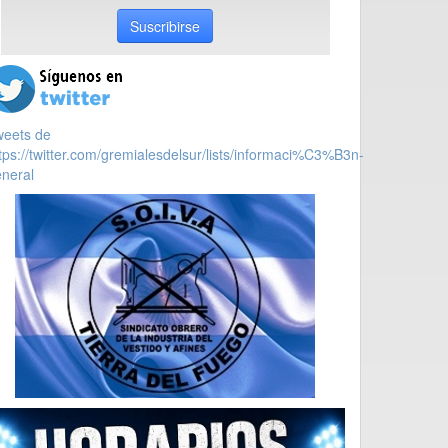
Suscribirse
weets de
tps://twitter.com/gremialesdelsur/lists/informaci%C3%B3n-
neral