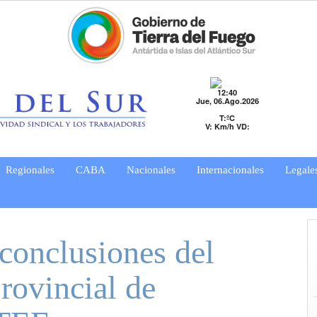
12:40
Jue, 06.Ago.2026
T:ºC
V: Km/h VD:
Regionales
CABA
Nacionales
Internacionales
Legale
onclusiones del
rovincial de