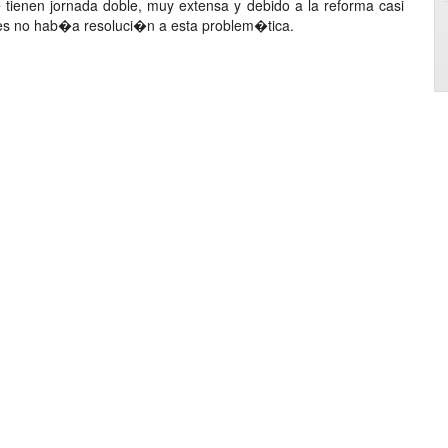
tienen jornada doble, muy extensa y debido a la reforma casi
rnes no hab�a resoluci�n a esta problem�tica.