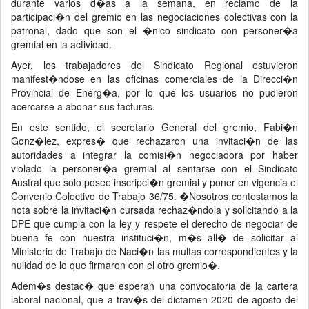
durante varios d�as a la semana, en reclamo de la
participaci�n del gremio en las negociaciones colectivas con la
patronal, dado que son el �nico sindicato con personer�a
gremial en la actividad.
Ayer, los trabajadores del Sindicato Regional estuvieron
manifest�ndose en las oficinas comerciales de la Direcci�n
Provincial de Energ�a, por lo que los usuarios no pudieron
acercarse a abonar sus facturas.
En este sentido, el secretario General del gremio, Fabi�n
Gonz�lez, expres� que rechazaron una invitaci�n de las
autoridades a integrar la comisi�n negociadora por haber
violado la personer�a gremial al sentarse con el Sindicato
Austral que solo posee inscripci�n gremial y poner en vigencia el
Convenio Colectivo de Trabajo 36/75. �Nosotros contestamos la
nota sobre la invitaci�n cursada rechaz�ndola y solicitando a la
DPE que cumpla con la ley y respete el derecho de negociar de
buena fe con nuestra instituci�n, m�s all� de solicitar al
Ministerio de Trabajo de Naci�n las multas correspondientes y la
nulidad de lo que firmaron con el otro gremio�.
Adem�s destac� que esperan una convocatoria de la cartera
laboral nacional, que a trav�s del dictamen 2020 de agosto del