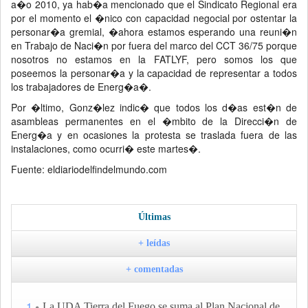
a�o 2010, ya hab�a mencionado que el Sindicato Regional era
por el momento el �nico con capacidad negocial por ostentar la
personar�a gremial, �ahora estamos esperando una reuni�n
en Trabajo de Naci�n por fuera del marco del CCT 36/75 porque
nosotros no estamos en la FATLYF, pero somos los que
poseemos la personar�a y la capacidad de representar a todos
los trabajadores de Energ�a�.
Por �ltimo, Gonz�lez indic� que todos los d�as est�n de
asambleas permanentes en el �mbito de la Direcci�n de
Energ�a y en ocasiones la protesta se traslada fuera de las
instalaciones, como ocurri� este martes�.
Fuente: eldiariodelfindelmundo.com
Últimas
+ leídas
+ comentadas
1
La UDA Tierra del Fuego se suma al Plan Nacional de