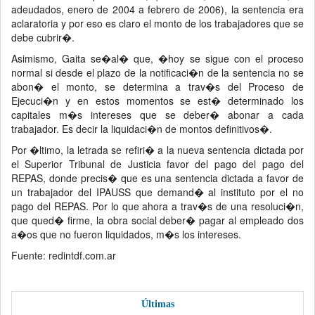
adeudados, enero de 2004 a febrero de 2006), la sentencia era
aclaratoria y por eso es claro el monto de los trabajadores que se
debe cubrir�.
Asimismo, Gaita se�al� que, �hoy se sigue con el proceso
normal si desde el plazo de la notificaci�n de la sentencia no se
abon� el monto, se determina a trav�s del Proceso de
Ejecuci�n y en estos momentos se est� determinado los
capitales m�s intereses que se deber� abonar a cada
trabajador. Es decir la liquidaci�n de montos definitivos�.
Por �ltimo, la letrada se refiri� a la nueva sentencia dictada por
el Superior Tribunal de Justicia favor del pago del pago del
REPAS, donde precis� que es una sentencia dictada a favor de
un trabajador del IPAUSS que demand� al instituto por el no
pago del REPAS. Por lo que ahora a trav�s de una resoluci�n,
que qued� firme, la obra social deber� pagar al empleado dos
a�os que no fueron liquidados, m�s los intereses.
Fuente: redintdf.com.ar
Últimas