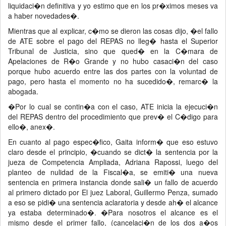
liquidaci�n definitiva y yo estimo que en los pr�ximos meses va
a haber novedades�.
Mientras que al explicar, c�mo se dieron las cosas dijo, �el fallo
de ATE sobre el pago del REPAS no lleg� hasta el Superior
Tribunal de Justicia, sino que qued� en la C�mara de
Apelaciones de R�o Grande y no hubo casaci�n del caso
porque hubo acuerdo entre las dos partes con la voluntad de
pago, pero hasta el momento no ha sucedido�, remarc� la
abogada.
�Por lo cual se contin�a con el caso, ATE inicia la ejecuci�n
del REPAS dentro del procedimiento que prev� el C�digo para
ello�, anex�.
En cuanto al pago espec�fico, Gaita inform� que eso estuvo
claro desde el principio, �cuando se dict� la sentencia por la
jueza de Competencia Ampliada, Adriana Rapossi, luego del
planteo de nulidad de la Fiscal�a, se emiti� una nueva
sentencia en primera instancia donde sali� un fallo de acuerdo
al primero dictado por El juez Laboral, Guillermo Penza, sumado
a eso se pidi� una sentencia aclaratoria y desde ah� el alcance
ya estaba determinado�. �Para nosotros el alcance es el
mismo desde el primer fallo, (cancelaci�n de los dos a�os