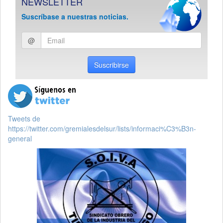
NEWSLETTER
Suscríbase a nuestras noticias.
Ingresar
@
email
Suscribirse
Tweets de
https://twitter.com/gremialesdelsur/lists/informaci%C3%B3n-
general