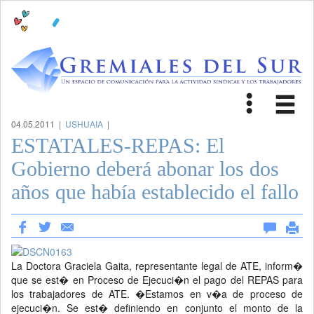
Toggle
Tog
navigat
nav
04.05.2011 |
USHUAIA
|
ESTATALES-REPAS: El
Gobierno deberá abonar los dos
años que había establecido el fallo
La Doctora Graciela Gaita, representante legal de ATE, inform�
que se est� en Proceso de Ejecuci�n el pago del REPAS para
los trabajadores de ATE. �Estamos en v�a de proceso de
ejecuci�n. Se est� definiendo en conjunto el monto de la