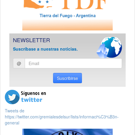
NEWSLETTER
Suscríbase a nuestras noticias.
Ingresar
@
email
Suscribirse
Tweets de
https://twitter.com/gremialesdelsur/lists/informaci%C3%B3n-
general