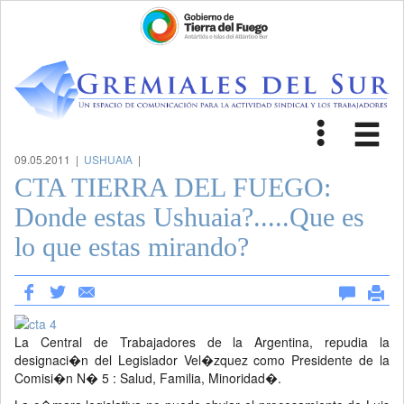
Toggle
Tog
navigat
nav
09.05.2011 |
USHUAIA
|
CTA TIERRA DEL FUEGO:
Donde estas Ushuaia?.....Que es
lo que estas mirando?
La Central de Trabajadores de la Argentina, repudia la
designaci�n del Legislador Vel�zquez como Presidente de la
Comisi�n N� 5 : Salud, Familia, Minoridad�.