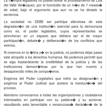
La c�mara legislativa no puede obviar el procesamiento de Luis
del Valle Vel�zquez, por el homicidio de un ni�o de 7 meses�
de edad, bajo el argumento que aun no se ha dictado la
sentencia.
La sociedad no DEBE ser participe silenciosa de esta
degradaci�n de una instituci�n esencial para la democracia
como es, el poder legislativo, cuyos representantes se
atrincheran en un espacio que debiera ser el de mayor
participaci�n, debate� y deliberaci�n de los conflictos que
vivimos.
Si creemos en la �tica y� en la justicia, no podemos dejar pasar
este atropello a los derechos humanos. No podemos permitir que
se siga bastardeando la credibilidad de la justicia y de las
instituciones democr�ticas por la que han muerto y
desaparecido miles de compa�eros.
Exigimos del Poder Legislativo que retire su designaci�n y
exigimos al Poder Judicial que acelere la resoluci�n� del
proceso.
Asimismo convocamos a todas las organizaciones y ciudadanos
interesados en participar con su palabra� y su accionar,
repudiando esta lamentable y vergonzosa� decisi�n� de la