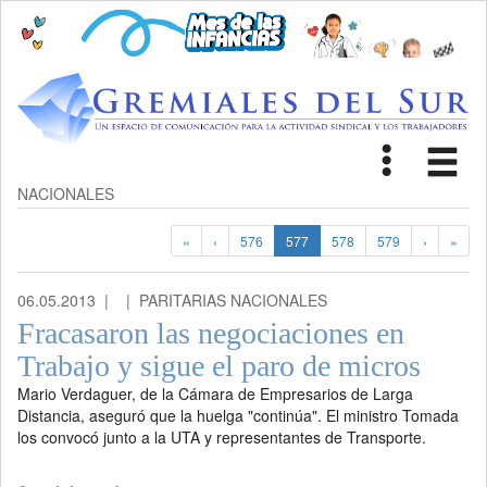
Toggle
Tog
navigat
nav
NACIONALES
«
‹
576
577
578
579
›
»
06.05.2013 |
| PARITARIAS NACIONALES
Fracasaron las negociaciones en
Trabajo y sigue el paro de micros
Mario Verdaguer, de la Cámara de Empresarios de Larga
Distancia, aseguró que la huelga "continúa". El ministro Tomada
los convocó junto a la UTA y representantes de Transporte.