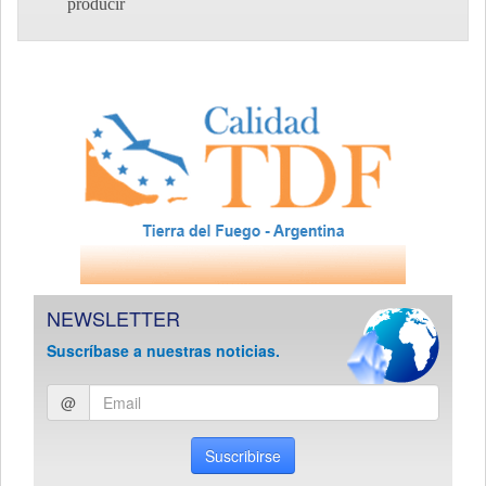
producir
NEWSLETTER
Suscríbase a nuestras noticias.
Ingresar
@
email
Suscribirse