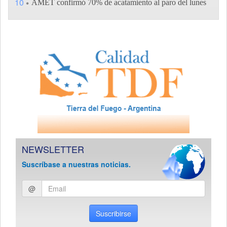
10
AMET confirmó 70% de acatamiento al paro del lunes
NEWSLETTER
Suscríbase a nuestras noticias.
Ingresar
@
email
Suscribirse