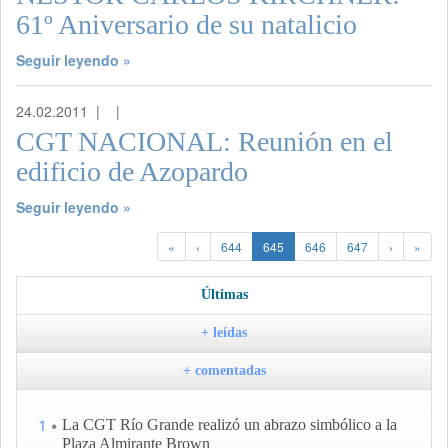
61º Aniversario de su natalicio
Seguir leyendo »
24.02.2011 |
|
CGT NACIONAL: Reunión en el
edificio de Azopardo
Seguir leyendo »
«
‹
644
645
646
647
›
»
Últimas
+ leídas
+ comentadas
1
La CGT Río Grande realizó un abrazo simbólico a la
Plaza Almirante Brown