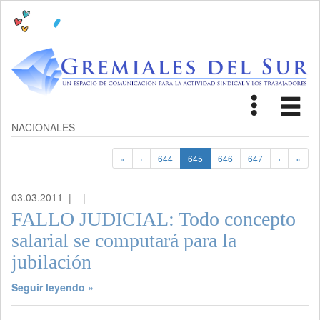
Toggle
Tog
navigat
nav
NACIONALES
«
‹
644
645
646
647
›
»
03.03.2011 |
|
FALLO JUDICIAL: Todo concepto
salarial se computará para la
jubilación
Seguir leyendo »