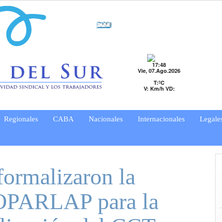
17:48
Vie, 07.Ago.2026
T:ºC
V: Km/h VD:
Regionales
CABA
Nacionales
Internacionales
Legale
formalizaron la
COPARLAP para la