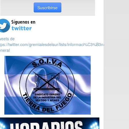
Suscribirse
weets de
tps://twitter.com/gremialesdelsur/lists/informaci%C3%B3n-
neral