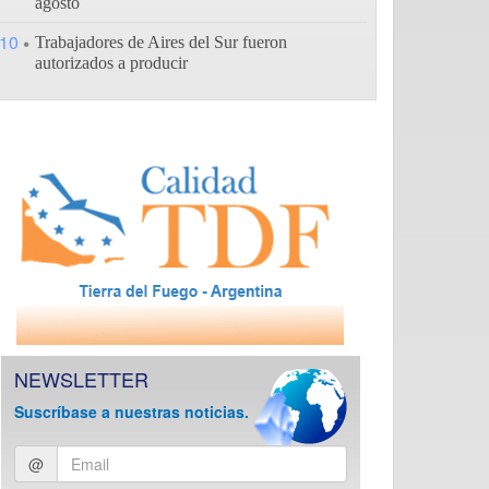
agosto
10
Trabajadores de Aires del Sur fueron
autorizados a producir
NEWSLETTER
Suscríbase a nuestras noticias.
Ingresar
@
email