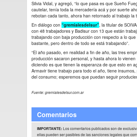
Silvia Vidal, y agregó, “lo que pasa es que Sueño Fueg
cautelar, tenía toda la mercadería acá y por suerte ah
rebotan cada tanto, ahora han retornado al trabajo la
En diálogo con
“gremialesdelsur”
, la titular de SOI
con 48 trabajadores y Badisur con 13 que están traba
trabajando con baja producción con respecto a lo que
bastante, pero dentro de todo se está trabajando”.
“El año pasado, en realidad a fin de año, las tres em
producción sacaron personal, y hasta ahora lo vienen m
diciendo es que tienen la esperanza de que esto en a
Armavir tiene trabajo para todo el año, tiene insumos, 
del consumo; esperemos que puedan seguir producie
Fuente: gremialesdelsur.com.ar
Comentarios
Los comentarios publicados son de exclusiv
IMPORTANTE:
ellas pueden ser pasibles de las sanciones legales que co