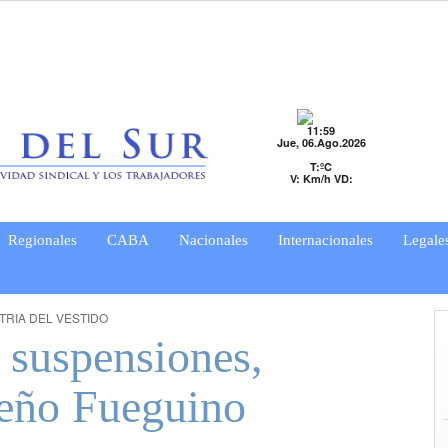
11:59
Jue, 06.Ago.2026
T:ºC
V: Km/h VD:
Regionales
CABA
Nacionales
Internacionales
Legale
TRIA DEL VESTIDO
 suspensiones,
ueño Fueguino