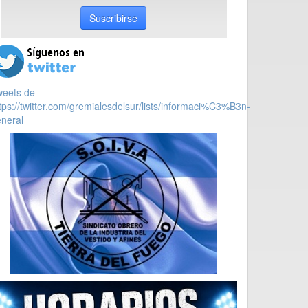
Suscribirse
weets de
tps://twitter.com/gremialesdelsur/lists/informaci%C3%B3n-
neral