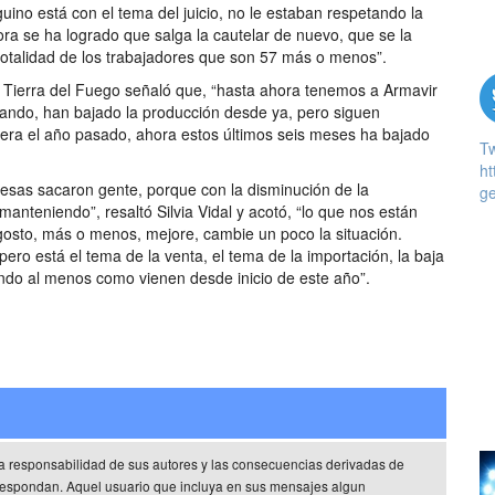
uino está con el tema del juicio, no le estaban respetando la
ora se ha logrado que salga la cautelar de nuevo, que se la
 totalidad de los trabajadores que son 57 más o menos”.
VA Tierra del Fuego señaló que, “hasta ahora tenemos a Armavir
jando, han bajado la producción desde ya, pero siguen
 era el año pasado, ahora estos últimos seis meses ha bajado
T
ht
presas sacaron gente, porque con la disminución de la
ge
anteniendo”, resaltó Silvia Vidal y acotó, “lo que nos están
gosto, más o menos, mejore, cambie un poco la situación.
pero está el tema de la venta, el tema de la importación, la baja
ndo al menos como vienen desde inicio de este año”.
a responsabilidad de sus autores y las consecuencias derivadas de
rrespondan. Aquel usuario que incluya en sus mensajes algun