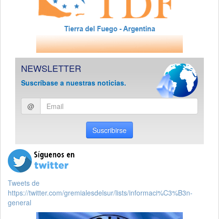
NEWSLETTER
Suscríbase a nuestras noticias.
Ingresar
@
email
Suscribirse
Tweets de
https://twitter.com/gremialesdelsur/lists/informaci%C3%B3n-
general