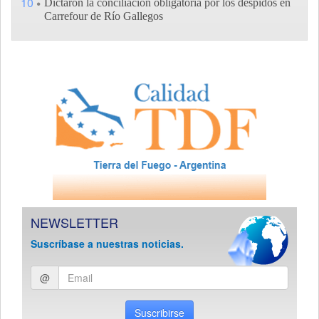
10
Dictaron la conciliación obligatoria por los despidos en
Carrefour de Río Gallegos
NEWSLETTER
Suscríbase a nuestras noticias.
Ingresar
@
email
Suscribirse