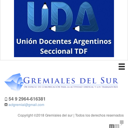
To
nav
54 9 2964-616381
actgremial@gmail.com
Copyright ©2018 Gremiales del sur | Todos los derechos reservados