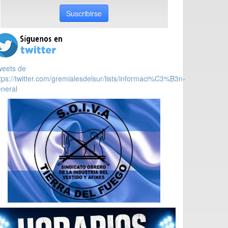
Suscribirse
weets de
tps://twitter.com/gremialesdelsur/lists/informaci%C3%B3n-
neral