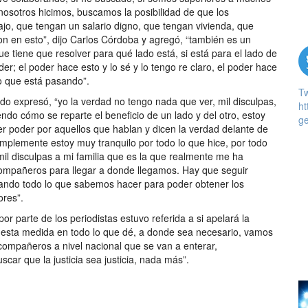
nosotros hicimos, buscamos la posibilidad de que los
o, que tengan un salario digno, que tengan vivienda, que
on en esto”, dijo Carlos Córdoba y agregó, “también es un
que tiene que resolver para qué lado está, si está para el lado de
er; el poder hace esto y lo sé y lo tengo re claro, el poder hace
to que está pasando”.
T
o expresó, “yo la verdad no tengo nada que ver, mil disculpas,
ht
endo cómo se reparte el beneficio de un lado y del otro, estoy
ge
r poder por aquellos que hablan y dicen la verdad delante de
mplemente estoy muy tranquilo por todo lo que hice, por todo
 mil disculpas a mi familia que es la que realmente me ha
mpañeros para llegar a donde llegamos. Hay que seguir
ando todo lo que sabemos hacer para poder obtener los
ores”.
r parte de los periodistas estuvo referida a si apelará la
 esta medida en todo lo que dé, a donde sea necesario, vamos
ompañeros a nivel nacional que se van a enterar,
car que la justicia sea justicia, nada más”.