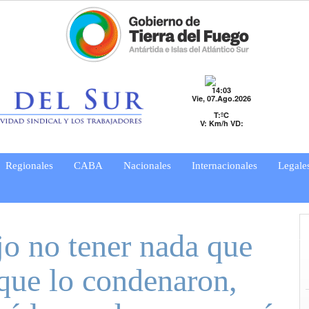
14:03
Vie, 07.Ago.2026
T:ºC
V: Km/h VD:
Regionales
CABA
Nacionales
Internacionales
Legale
jo no tener nada que
que lo condenaron,