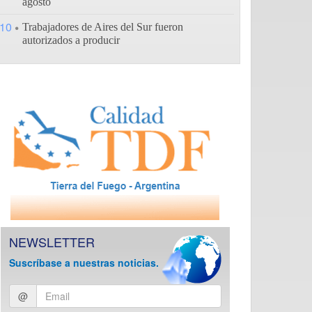
agosto
10
Trabajadores de Aires del Sur fueron
autorizados a producir
NEWSLETTER
Suscríbase a nuestras noticias.
Ingresar
@
email