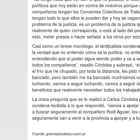
políticos que hoy están en contra de nosotros porque 
compañeros tengan los Convenios Colectivos de Trabaj
tengan todo lo que ellos le pueden dar y hoy se cagar
problema de la justicia, es un problema de la justicia 
realmente de quien corresponda, o está al lado del pod
esto, meter presos o hacer señalar a los otros por es
Casi como un breve monólogo, el sindicalista condenad
la verdad que no entiendo cómo es la política, no enti
entendiendo que el poder sigue siendo poder y va a se
todos los compañeros”, resaltó Córdoba y subrayó, “si
el frío que he chupado, por toda la distancia, les pido
bancado, pero también me ha bancado muchísimos co
luchando, vamos a seguir luchando, vamos a seguir d
beneficios que realmente necesitan todos los trabajad
La única pregunta que se le realizó a Carlos Córdoba po
condena recibida a lo que respondió, “vamos a apelar
a buscar seguramente al compañero Rodi Aguiar, los c
seguramente van a venir a la provincia a apoyar y a bus
Fuente: gremialesdelsur.com.ar