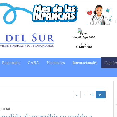
22:20
Vie, 07.Ago.2026
T:ºC
V: Km/h VD:
Regionales
CABA
Nacionales
Internacionales
Legale
«
‹
19
20
BORAL
pedida al no recibir su sueldo a